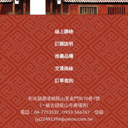
線上購物
訂購說明
推薦品嚐
交通路線
訂單查詢
彰化縣鹿港鎮龍山里金門街70巷7號
(一級古蹟龍山寺廣場旁)
電話：04-7753532 . 0933-566767 信箱：
jyj22491396@yahoo.com.tw