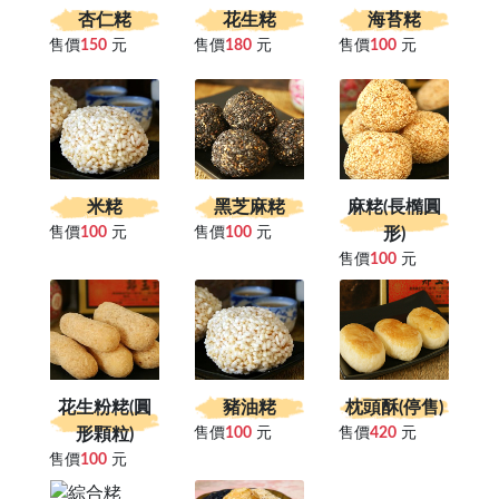
杏仁粩
花生粩
海苔粩
售價
150
元
售價
180
元
售價
100
元
米粩
黑芝麻粩
麻粩(長橢圓
售價
100
元
售價
100
元
形)
售價
100
元
花生粉粩(圓
豬油粩
枕頭酥(停售)
形顆粒)
售價
100
元
售價
420
元
售價
100
元