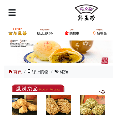
☰
×
請輸入產品關鍵字
搜尋
商品分類
購物車
首頁
線上購物
粩類
我要結帳
交通路線
訂單查詢