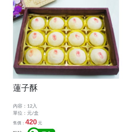
蓮子酥
內容：12入
單位：元/盒
420
售價：
元