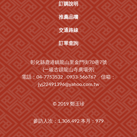
訂購說明
推薦品嚐
交通路線
訂單查詢
彰化縣鹿港鎮龍山里金門街70巷7號
(一級古蹟龍山寺廣場旁)
電話：04-7753532 . 0933-566767 信箱：
jyj22491396@yahoo.com.tw
© 2019
鄭玉珍
參訪人次：1,306,492 本月：979