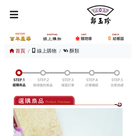
☰
×
請輸入產品關鍵字
搜尋
首頁
線上購物
酥類
商品分類
購物車
我要結帳
交通路線
訂單查詢